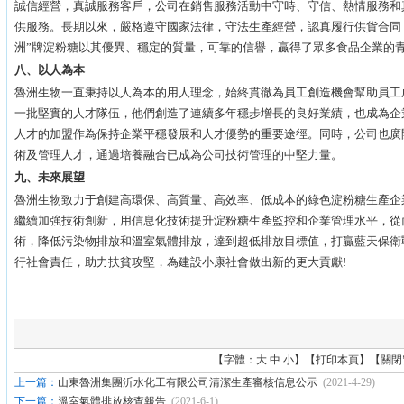
誠信經營，真誠服務客戶，公司在銷售服務活動中守時、守信、熱情服務和
供服務。長期以來，嚴格遵守國家法律，守法生產經營，認真履行供貨合同
洲”牌淀粉糖以其優異、穩定的質量，可靠的信譽，贏得了眾多食品企業的
八、以人為本
魯洲生物一直秉持以人為本的用人理念，始終貫徹為員工創造機會幫助員工
一批堅實的人才隊伍，他們創造了連續多年穩步增長的良好業績，也成為企
人才的加盟作為保持企業平穩發展和人才優勢的重要途徑。同時，公司也廣
術及管理人才，通過培養融合已成為公司技術管理的中堅力量。
九、未來展望
魯洲生物致力于創建高環保、高質量、高效率、低成本的綠色淀粉糖生產企
繼續加強技術創新，用信息化技術提升淀粉糖生產監控和企業管理水平，從
術，降低污染物排放和溫室氣體排放，達到超低排放目標值，打贏藍天保衛
行社會責任，助力扶貧攻堅，為建設小康社會做出新的更大貢獻!
【字體：
大
中
小
】【
打印本頁
】【
關閉
上一篇：
山東魯洲集團沂水化工有限公司清潔生產審核信息公示
(2021-4-29)
下一篇：
溫室氣體排放核查報告
(2021-6-1)