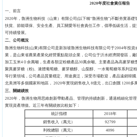
2020
年度社會責任報告
一、前言
2020年，魯洲生物科技（山東）有限公司(以下稱“魯洲生物”)不斷夯實
扶貧、節能環保、安全生產、員工關愛等社會責任工作，倡導低碳生活，提
可持續發展。
二、公司概況
魯洲生物科技(山東)有限公司是新加坡魯洲生物科技有限公司于2004年投
業，是山東省農業產業化經營重點龍頭企業，公司位于沂水經濟開發區，廠區
加工玉米4０余萬噸，生產各類淀粉糖產品30萬余噸。主要產品為高麥芽糖
聚異麥芽糖（粉)、液體葡萄糖、麥芽糖醇、山梨醇、一水葡萄糖等系列淀
等行業領域，公司產品質量穩定、用途廣泛，深受市場歡迎，產品遠銷韓國
北美洲等多個國家和地區， 2020年實現銷售收入 8億元，出口創匯 1200多
三、關鍵績效
2020年，魯洲生物用思維創新帶動產品、管理的持續創新，通過精細化管
實現資產增值。近三年有關績效比較如下：
統計指標
2018年
銷售收入（萬元）
92799
利稅總額（萬元）
4096