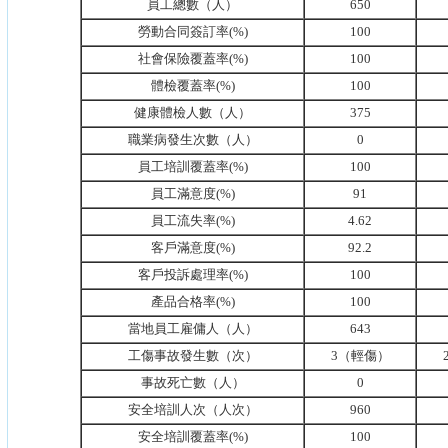
員工總數（人）
650
勞動合同簽訂率(%)
100
社會保險覆蓋率(%)
100
體檢覆蓋率(%)
100
健康體檢人數（人）
375
職業病發生次數（人）
0
員工培訓覆蓋率(%)
100
員工滿意度(%)
91
員工流失率(%)
4.62
客戶滿意度(%)
92.2
客戶投訴處理率(%)
100
產品合格率(%)
100
當地員工雇傭人（人）
643
工傷事故發生數（次）
3（輕傷）
事故死亡數（人）
0
安全培訓人次（人次）
960
安全培訓覆蓋率(%)
100