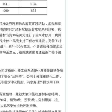
0.41
0.34
960
855
積極參與理想信念教育實踐活動，參與精準
準扶貧聯盟”結對幫扶脫貧攻堅系列部署，我
莊村出資30余萬元進行了自來水飲用，農田
程撥付15萬元支持工程改造建設，完善了村
放補貼，累計400余萬元。企業還積極踴躍參加
贈70余萬元，被縣慈善總會連續兩年授予優
限公司淀粉糖生產工藝系統優化及產業鏈延伸項
做到了環保“三同時”。公司十分注重綠化工作，
用蒸汽冷凝水沖洗樹脂、污水處理外排水用于綠
質量預報，兼顧大氣污染程度和持續時間，
Ⅲ級、預警Ⅱ級、預警Ⅰ級，分別用黃、橙、
大大氣污染物排放控制措施。
染物特別排放限值的公告》精神和沂水肢污