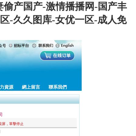
人妻偷产国产-激情播播网-国产丰
区三区-久久图库-女优一区-成人免
力資源
網上留言
聯系我們
司
滾屏，單擊停止
司