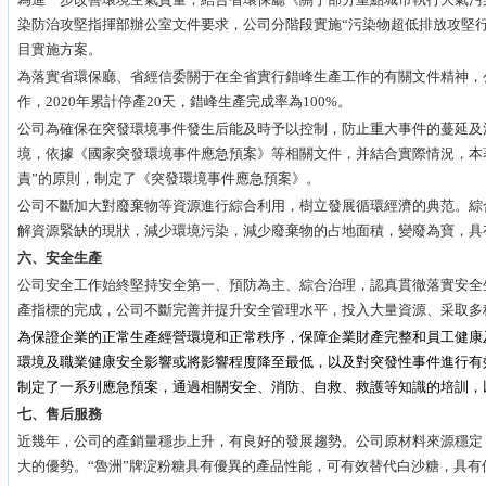
染防治攻堅指揮部辦公室文件要求，公司分階段實施“污染物超低排放攻堅
目實施方案。
為落實省環保廳、省經信委關于在全省實行錯峰生產工作的有關文件精神，
作，2020年累計停產20天，錯峰生產完成率為100%。
公司為確保在突發環境事件發生后能及時予以控制，防止重大事件的蔓延及
境，依據《國家突發環境事件應急預案》等相關文件，并結合實際情況，本
責”的原則，制定了《突發環境事件應急預案》。
公司不斷加大對廢棄物等資源進行綜合利用，樹立發展循環經濟的典范。綜
解資源緊缺的現狀，減少環境污染，減少廢棄物的占地面積，變廢為寶，具
六、安全生產
公司安全工作始終堅持安全第一、預防為主、綜合治理，認真貫徹落實安全
產指標的完成，公司不斷完善并提升安全管理水平，投入大量資源、采取多
為保證企業的正常生產經營環境和正常秩序，保障企業財產完整和員工健康
環境及職業健康安全影響或將影響程度降至最低，以及對突發性事件進行有
制定了一系列應急預案，通過相關安全、消防、自救、救護等知識的培訓，
七、售后服務
近幾年，公司的產銷量穩步上升，有良好的發展趨勢。公司原材料來源穩定
大的優勢。“魯洲”牌淀粉糖具有優異的產品性能，可有效替代白沙糖，具有