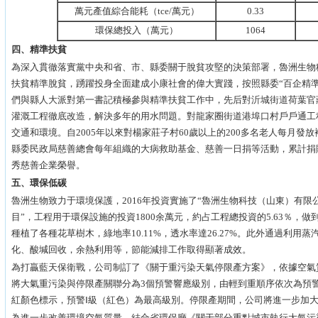
萬元產值綜合能耗（tce/萬元）
0.33
環保總投入（萬元）
1064
四、
精準扶貧
為深入貫徹落實黨中央和省、市、縣委關于脫貧攻堅的決策部署，魯洲生物
扶貧精準脫貧，踴躍投身全面建成小康社會的偉大實踐，按照縣委“百企精
們與縣人大派對第一書記積極參與精準扶貧工作中，先后對沂城街道荷葉官
灌溉工程徹底改造，解決多年的用水問題。對龍家圈街道港埠口村戶戶通工
交通和環境。自2005年以來對楊家莊子村60歲以上的200多名老人每月發
縣委民政局慈善總會每年組織的大病救助基金、慈善一日捐等活動，累計捐
秀慈善企業榮譽。
五、環保低碳
魯洲生物致力于環境保護，2016年投資實施了“魯洲生物科技（山東）有
目”，工程用于環保設施的投資1800余萬元，約占工程總投資的5.63％，
種植了各種花草樹木，綠地率10.11%，透水率達26.27%。此外通過利
化、酸堿回收，余熱利用等，節能減排工作取得顯著成效。
為打贏藍天保衛戰，公司制訂了《關于重污染天氣停限產方案》，依據空氣
將大氣重污染與停限產關聯分為3個預警響應級別，由輕到重順序依次為預警
紅顏色標示，預警Ⅰ級（紅色）為最高級別。停限產期間，公司將進一步加
為進一步改善環境空氣質量，結合省環保廳《關于部分重點城市執行大氣污