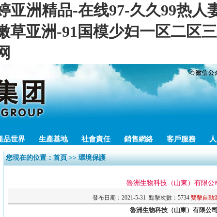
婷亚洲精品-在线97-久久99热
短视频-嫩草亚洲-91国模少妇一区二
网
產品世界
生產基地
社會責任
銷售網絡
客戶服務
人
您現在的位置：
首頁
>> 環境保護
魯洲生物科技（山東）有限公
發布日期：2021-5-31 點擊次數：5734
雙擊自動
魯洲生物科技（山東）有限公