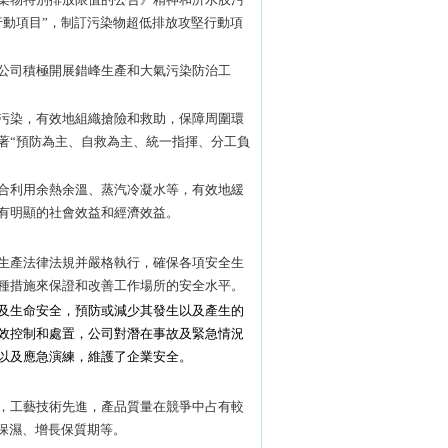
行動項目”，制訂污染物超低排放攻堅行動項
公司積極開展錯峰生產和大氣污染防治工
污染，有效地組織搶險和救助，保障周圍環
著“預防為主、自救為主、統一指揮、分工負
合利用余熱余溫、蒸汽冷凝水等，有效地緩
有明顯的社會效益和經濟效益。
生產法律法規并嚴格執行，確保各項安全生
種措施來保證和改善工作場所的安全水平。
及生命安全，預防或減少其發生以及產生的
效控制和處置，公司對潛在事故及緊急情況
以及應急演練，維護了企業安全。
，工藝技術先進，產品質量在競爭中占有較
保濕、增長保質期等。