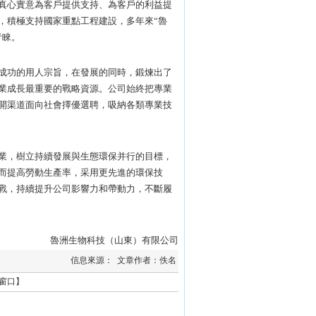
真心實意為客戶提供支持、為客戶的利益提
，積極支持國家重點工程建設，多年來“魯
青睞。
成功的用人宗旨，在發展的同時，鍛煉出了
業成長最重要的戰略資源。公司始終把專業
開渠道面向社會擇優選聘，吸納各類專業技
業，樹立持續發展與生態環保并行的目標，
而提高勞動生產率，采用更先進的環保技
戰，持續提升公司影響力和帶動力，不斷履
魯洲生物科技（山東）有限公司
信息來源： 文章作者：佚名
窗口
】