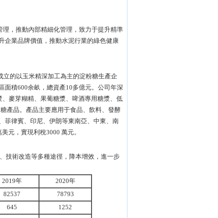
基礎管理，推動內部精細化管理，致力于提升精準
升企業品牌價值，推動水泥行業的綠色健康
資成立的以玉米精深加工為主的淀粉糖生產企
面積600余畝，總資產10多億元。公司年深
漿、麥芽糊精、果葡糖漿、啤酒專用糖漿、低
粉糖產品。產品主要應用于食品、飲料、發酵
、菲律賓、印尼、伊朗等東南亞、中東、南
萬美元，實現利稅3000 萬元。
理、技術改造等多種途徑，降本增效，進一步
2019年
2020年
82537
78793
645
1252